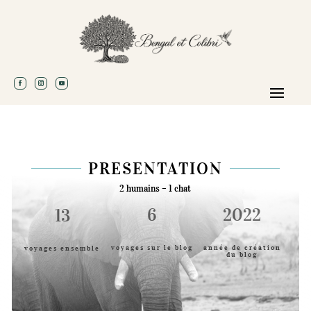
PRESENTATION
2 humains – 1 chat
6
2022
13
voyages sur le blog
année de création
voyages ensemble
du blog